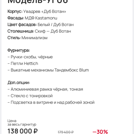
Корпус
:
Увадрев «Дуб Вотан»
Фасады:
МДФ Kastamonu
Цвет фасадов
:
Белый / Дуб Вотан
Столешница
:
Скиф — Дуб Вотан
Стиль
:
Минимализм
Фурнитура:
– Ручки-скобы, чёрные
– Петли Hettich
– Выкатные механизмы Тандембокс Blum
Доп.опции:
– Алюминиевая рамка чёрная, тонкая
– Стекло с тонировкой
– Подсветка в витрине и над рабочей зоной
Цена
за весь га​​​​рнитур
138 000
₽
—30%
179 400
₽