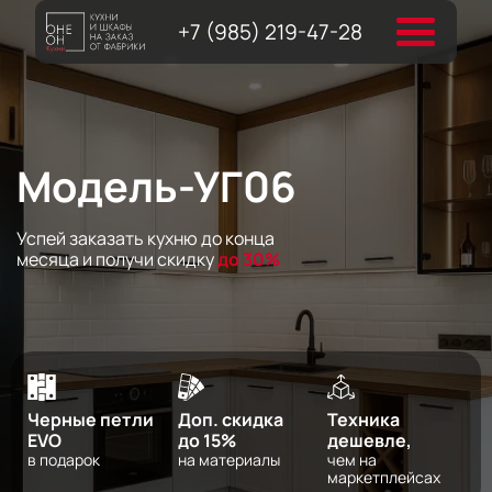
+7 (985) 219-47-28
Модель-УГ06
Успей заказать кухню до конца
месяца и получи скидку
до 30%
Черные петли
Доп. скидка
Техника
EVO
до 15%
дешевле,
в подарок
на материалы
чем на
маркетплейсах