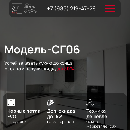
+7 (985) 219-47-28
Модель-СГ06
Успей заказать кухню до конца
месяца и получи скидку
до 30%
Черные петли
Доп. скидка
Техника
EVO
до 15%
дешевле,
в подарок
на материалы
чем на
маркетплейсах