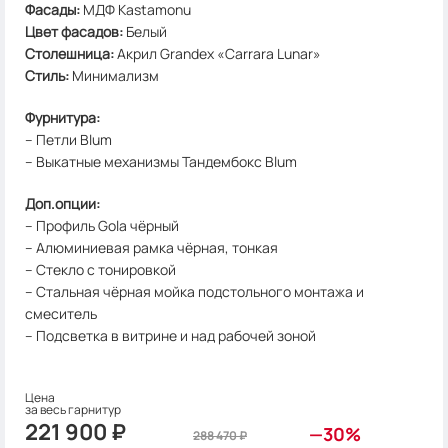
Фасады:
МДФ Kastamonu
Цвет фасадов
:
Белый
Столешница
:
Акрил Grandex «Carrara Lunar»
Стиль
:
Минимализм
Фурнитура:
– Петли Blum
– Выкатные механизмы Тандембокс Blum
Доп.опции:
– Профиль Gola чёрный
– Алюминиевая рамка чёрная, тонкая
– Стекло с тонировкой
– Стальная чёрная мойка подстольного монтажа и
смеситель
– Подсветка в витрине и над рабочей зоной
Цена
за весь га​​​​рнитур
221 900
₽
—30%
288 470
₽