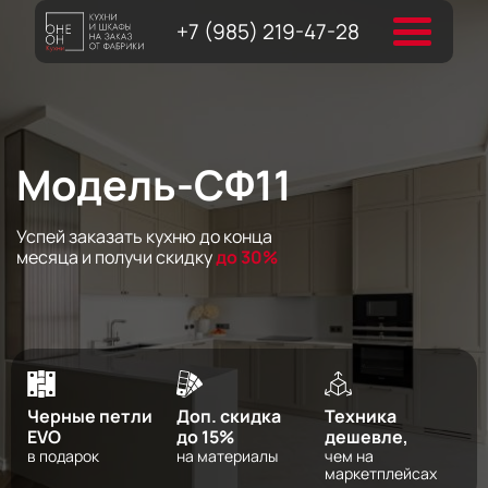
+7 (985) 219-47-28
Модель-СФ11
Успей заказать кухню до конца
месяца и получи скидку
до 30%
Черные петли
Доп. скидка
Техника
EVO
до 15%
дешевле,
в подарок
на материалы
чем на
маркетплейсах