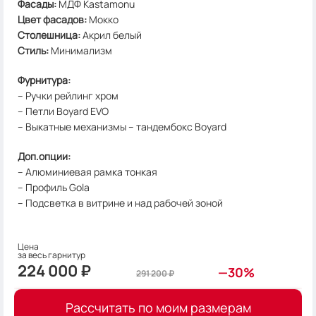
Фасады:
МДФ Kastamonu
Цвет фасадов
:
Мокко
Столешница
:
Акрил белый
Стиль
:
Минимализм
Фурнитура:
– Ручки рейлинг хром
– Петли Boyard EVO
– Выкатные механизмы – тандембокс Boyard
Доп.опции:
– Алюминиевая рамка тонкая
– Профиль Gola
– Подсветка в витрине и над рабочей зоной
Цена
за весь га​​​​рнитур
224 000
₽
—30%
291 200
₽
Рассчитать по моим размерам