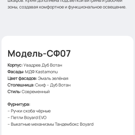
шкафов. Кухня дополнена подсветкой витрины и рабочей
зоны, создавая комфортное и функциональное освещение.
Модель-СФ07
Корпус
:
Увадрев Дуб Вотан
Фасады:
МДФ Kastamonu
Цвет фасадов
:
Эмаль зелёная
Столешница
:
Скиф – Дуб Вотан
Стиль
:
Современный
Фурнитура:
– Ручки скоба чёрные
– Петли Boyard EVO
– Выкатные механизмы Тандембокс Boyard