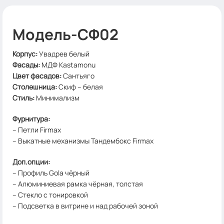
Модель-СФ02
Корпус
:
Увадрев белый
Фасады:
МДФ Kastamonu
Цвет фасадов
:
Сантьяго
Столешница
:
Скиф – белая
Стиль
:
Минимализм
Фурнитура:
– Петли Firmax
– Выкатные механизмы Тандембокс Firmax
Доп.опции:
– Профиль Gola чёрный
– Алюминиевая рамка чёрная, толстая
– Стекло с тонировкой
– Подсветка в витрине и над рабочей зоной