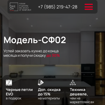
+7 (985) 219-47-28
Модель-СФ02
Успей заказать кухню до конца
месяца и получи скидку
до 30%
Черные петли
Доп. скидка
Техника
EVO
до 15%
дешевле,
в подарок
на материалы
чем на
маркетплейсах