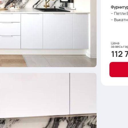
Фурнитур
– Петли 
– Выкатн
Цена
за весь га​​
112