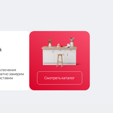
й
аключения
латно замерим
оставим
Смотреть каталог