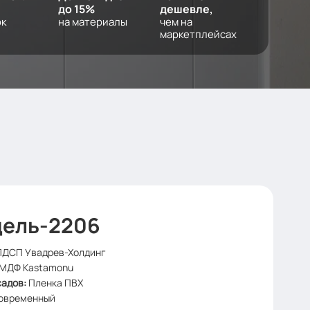
до 15%
дешевле,
ок
на материалы
чем на
маркетплейсах
ель-2206
ЛДСП Увадрев-Холдинг
МДФ Kastamonu
садов
:
Пленка ПВХ
овременный