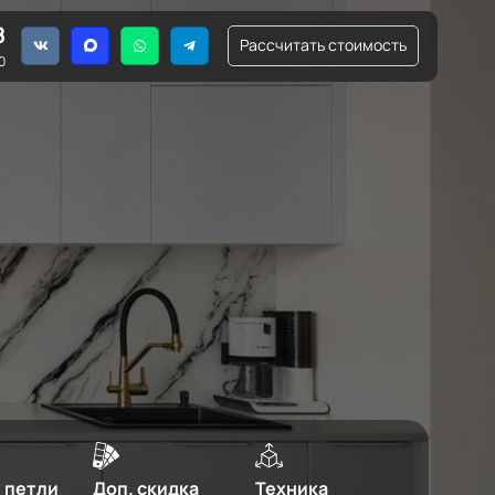
8
Рассчитать стоимость
0
 петли
Доп. скидка
Техника