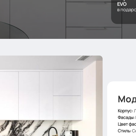
EVO
в подар
Мод
Корпус
:
Фасады:
Цвет фа
Стиль
:
С