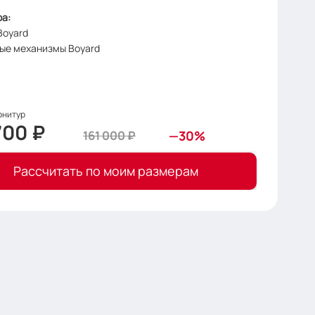
а:
Boyard
ые механизмы Boyard
​​рнитур
 700
₽
161 000
₽
—30%
Рассчитать по моим размерам