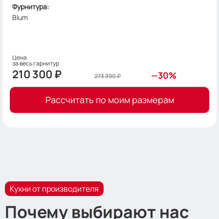
Фурнитура:
Blum
Цена
за весь га​​​​рнитур
210 300
₽
—30%
273 390
₽
Рассчитать по моим размерам
Кухни от производителя
Почему выбирают нас